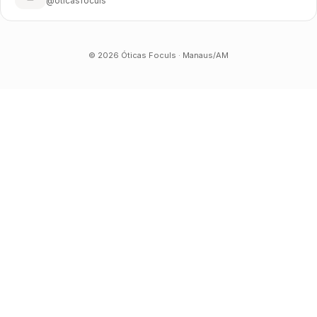
@oticasfoculs
©
2026
Óticas Foculs · Manaus/AM